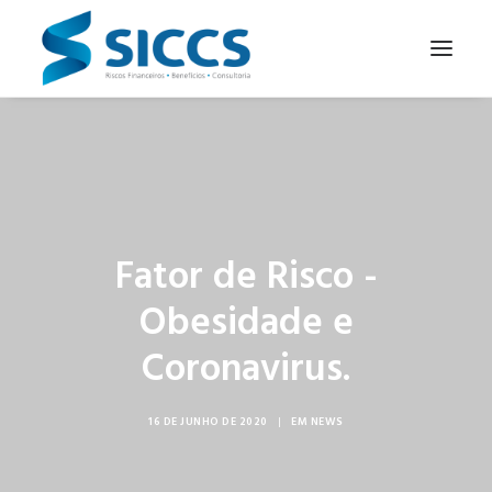
SOBRE NÓS
NOTÍCIAS
CONTATOS
Fator de Risco -
PARA SEU NEGÓCIO
Obesidade e
PARA VOCÊ
Coronavirus.
16 DE JUNHO DE 2020
|
EM
NEWS
PORTUGUÊS