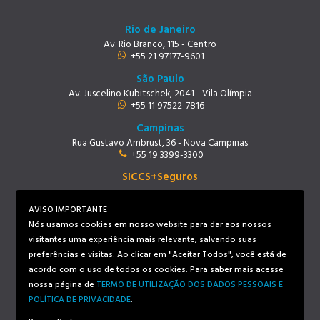
Rio de Janeiro
Av. Rio Branco, 115 - Centro
+55 21 97177-9601
São Paulo
Av. Juscelino Kubitschek, 2041 - Vila Olímpia
+55 11 97522-7816
Campinas
Rua Gustavo Ambrust, 36 - Nova Campinas
+55 19 3399-3300
SICCS+Seguros
Rio de Janeiro
Av. Rio Branco, 115 - Centro
AVISO IMPORTANTE
+55 21 97219-9678
Nós usamos cookies em nosso website para dar aos nossos
visitantes uma experiência mais relevante, salvando suas
preferências e visitas. Ao clicar em "Aceitar Todos", você está de
Siga-nos
acordo com o uso de todos os cookies. Para saber mais acesse
nossa página de
TERMO DE UTILIZAÇÃO DOS DADOS PESSOAIS E
POLÍTICA DE PRIVACIDADE
.