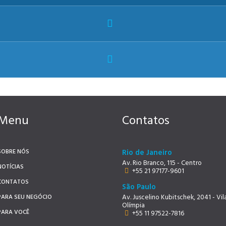
Menu
Contatos
SOBRE NÓS
Rio de Janeiro
Av. Rio Branco, 115 - Centro
NOTÍCIAS
+55 21 97177-9601
CONTATOS
São Paulo
PARA SEU NEGÓCIO
Av. Juscelino Kubitschek, 2041 - Vil
Olímpia
PARA VOCÊ
+55 11 97522-7816