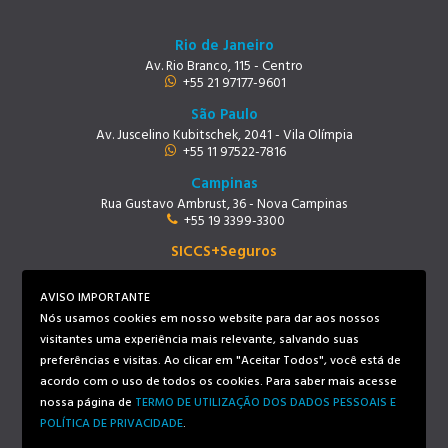
Rio de Janeiro
Av. Rio Branco, 115 - Centro
+55 21 97177-9601
São Paulo
Av. Juscelino Kubitschek, 2041 - Vila Olímpia
+55 11 97522-7816
Campinas
Rua Gustavo Ambrust, 36 - Nova Campinas
+55 19 3399-3300
SICCS+Seguros
Rio de Janeiro
Av. Rio Branco, 115 - Centro
AVISO IMPORTANTE
+55 21 97219-9678
Nós usamos cookies em nosso website para dar aos nossos
visitantes uma experiência mais relevante, salvando suas
preferências e visitas. Ao clicar em "Aceitar Todos", você está de
Siga-nos
acordo com o uso de todos os cookies. Para saber mais acesse
nossa página de
TERMO DE UTILIZAÇÃO DOS DADOS PESSOAIS E
POLÍTICA DE PRIVACIDADE
.