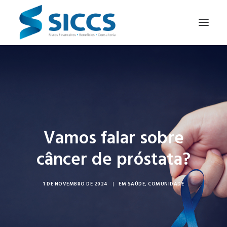
SOBRE NÓS
NOTÍCIAS
CONTATOS
PARA SEU NEGÓCIO
Vamos falar sobre
PARA VOCÊ
câncer de próstata?
1 DE NOVEMBRO DE 2024
|
EM
SAÚDE
,
COMUNIDADE
PORTUGUÊS