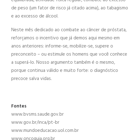
equilibrada, atividade física regular, combate ao excesso
de peso (um fator de risco já citado acima), ao tabagismo
e ao excesso de álcool.
Neste mês dedicado ao combate ao câncer de próstata,
reforçamos o incentivo que já demos aqui mesmo em
anos anteriores: informe-se, mobilize-se, supere o
preconceito – ou estimule os homens que você conhece
a superá-lo. Nosso argumento também é o mesmo,
porque continua válido e muito forte: o diagnóstico
precoce salva vidas.
Fontes
www.bvsms.saude.gov.br
www.gov.br/inca/pt-br
www.mundoeducacao.uol.com.br
www.oncoguia.org.br