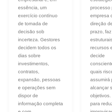
essência, um
processo 
exercício contínuo
empresa d
de tomada de
direção d
decisão sob
prazo, fa
incerteza. Gestores
estruturai
decidem todos os
recursos 
dias sobre
decide
investimentos,
conscien
contratos,
quais risc
expansão, pessoas
assumirá 
e operações sem
alcançar 
dispor de
objetivos.
informação completa
para reduz
e com
improvisa