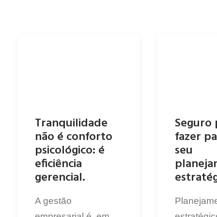
Tranquilidade
Seguro 
não é conforto
fazer p
psicológico: é
seu
eficiência
planej
gerencial.
estraté
A gestão
Planejam
empresarial é, em
estratégic