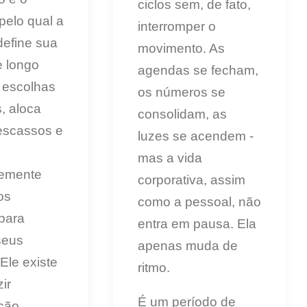
ciclos sem, de fato,
pelo qual a
interromper o
efine sua
movimento. As
e longo
agendas se fecham,
z escolhas
os números se
s, aloca
consolidam, as
escassos e
luzes se acendem -
mas a vida
temente
corporativa, assim
os
como a pessoal, não
para
entra em pausa. Ela
seus
apenas muda de
 Ele existe
ritmo.
ir
É um período de
ção,