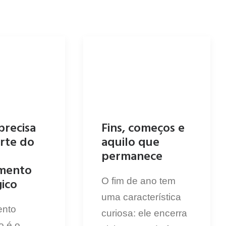
precisa
Fins, começos e
arte do
aquilo que
permanece
amento
gico
O fim de ano tem
uma característica
ento
curiosa: ele encerra
o é o