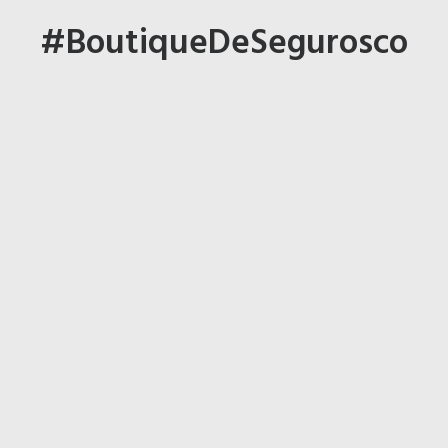
#BoutiqueDeSegurosco