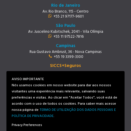
Rio de Janeiro
Av. Rio Branco, 115 - Centro
+55 21 97177-9601
São Paulo
Av. Juscelino Kubitschek, 2041 - Vila Olímpia
+55 11 97522-7816
Campinas
Rua Gustavo Ambrust, 36 - Nova Campinas
+55 19 3399-3300
SICCS+Seguros
Rio de Janeiro
Av. Rio Branco, 115 - Centro
AVISO IMPORTANTE
+55 21 97219-9678
Nós usamos cookies em nosso website para dar aos nossos
visitantes uma experiência mais relevante, salvando suas
preferências e visitas. Ao clicar em "Aceitar Todos", você está de
Siga-nos
acordo com o uso de todos os cookies. Para saber mais acesse
nossa página de
TERMO DE UTILIZAÇÃO DOS DADOS PESSOAIS E
POLÍTICA DE PRIVACIDADE
.
Privacy Preferences