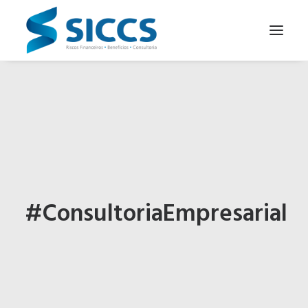
SOBRE NÓS
NOTÍCIAS
CONTATOS
PARA SEU NEGÓCIO
PARA VOCÊ
#ConsultoriaEmpresarial
PORTUGUÊS