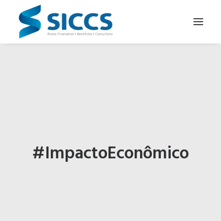
SOBRE NÓS
NOTÍCIAS
CONTATOS
PARA SEU NEGÓCIO
PARA VOCÊ
#ImpactoEconômico
PORTUGUÊS