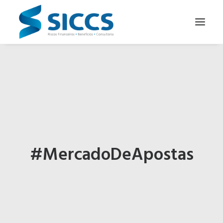
SOBRE NÓS
NOTÍCIAS
CONTATOS
PARA SEU NEGÓCIO
PARA VOCÊ
#MercadoDeApostas
PORTUGUÊS