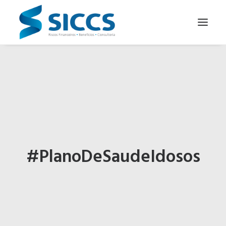
SOBRE NÓS
NOTÍCIAS
CONTATOS
PARA SEU NEGÓCIO
PARA VOCÊ
#PlanoDeSaudeIdosos
PORTUGUÊS