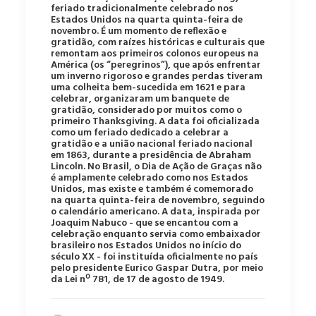
feriado tradicionalmente celebrado nos
Estados Unidos na quarta quinta-feira de
novembro. É um momento de reflexão e
gratidão, com raízes históricas e culturais que
remontam aos primeiros colonos europeus na
América (os “peregrinos”), que após enfrentar
um inverno rigoroso e grandes perdas tiveram
uma colheita bem-sucedida em 1621 e para
celebrar, organizaram um banquete de
gratidão, considerado por muitos como o
primeiro Thanksgiving. A data foi oficializada
como um feriado dedicado a celebrar a
gratidão e a união nacional feriado nacional
em 1863, durante a presidência de Abraham
Lincoln. No Brasil, o Dia de Ação de Graças não
é amplamente celebrado como nos Estados
Unidos, mas existe e também é comemorado
na quarta quinta-feira de novembro, seguindo
o calendário americano. A data, inspirada por
Joaquim Nabuco - que se encantou com a
celebração enquanto servia como embaixador
brasileiro nos Estados Unidos no início do
século XX - foi instituída oficialmente no país
pelo presidente Eurico Gaspar Dutra, por meio
da Lei nº 781, de 17 de agosto de 1949.