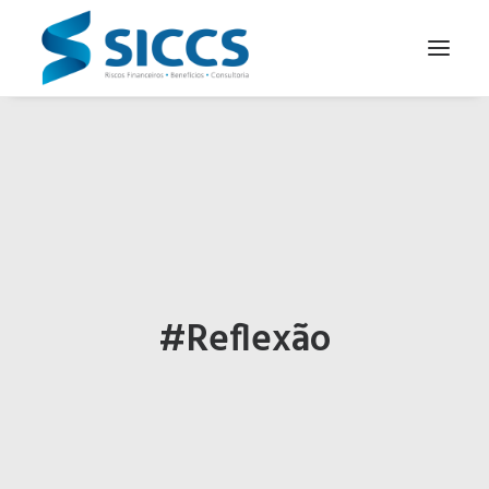
SOBRE NÓS
NOTÍCIAS
CONTATOS
PARA SEU NEGÓCIO
PARA VOCÊ
#Reflexão
PORTUGUÊS