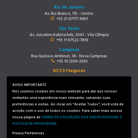
Rio de Janeiro
Av. Rio Branco, 115 - Centro
+55 21 97177-9601
São Paulo
Av. Juscelino Kubitschek, 2041 - Vila Olímpia
+55 11 97522-7816
Campinas
Rua Gustavo Ambrust, 36 - Nova Campinas
+55 19 3399-3300
SICCS+Seguros
Rio de Janeiro
Av. Rio Branco, 115 - Centro
AVISO IMPORTANTE
+55 21 97219-9678
Nós usamos cookies em nosso website para dar aos nossos
visitantes uma experiência mais relevante, salvando suas
preferências e visitas. Ao clicar em "Aceitar Todos", você está de
Siga-nos
acordo com o uso de todos os cookies. Para saber mais acesse
nossa página de
TERMO DE UTILIZAÇÃO DOS DADOS PESSOAIS E
POLÍTICA DE PRIVACIDADE
.
Privacy Preferences