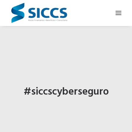
SOBRE NÓS
NOTÍCIAS
CONTATOS
PARA SEU NEGÓCIO
PARA VOCÊ
#siccscyberseguro
PORTUGUÊS