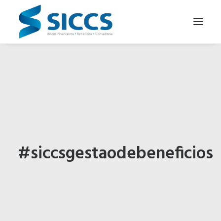
SOBRE NÓS
NOTÍCIAS
CONTATOS
PARA SEU NEGÓCIO
PARA VOCÊ
#siccsgestaodebeneficios
PORTUGUÊS