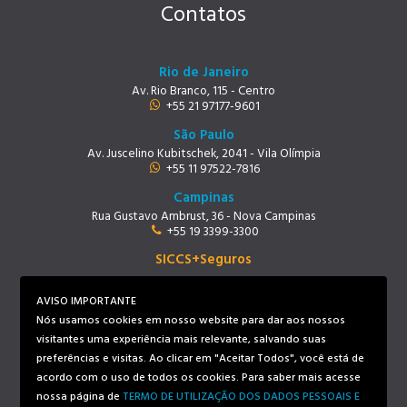
Contatos
Rio de Janeiro
Av. Rio Branco, 115 - Centro
+55 21 97177-9601
São Paulo
Av. Juscelino Kubitschek, 2041 - Vila Olímpia
+55 11 97522-7816
Campinas
Rua Gustavo Ambrust, 36 - Nova Campinas
+55 19 3399-3300
SICCS+Seguros
Rio de Janeiro
Av. Rio Branco, 115 - Centro
AVISO IMPORTANTE
+55 21 97219-9678
Nós usamos cookies em nosso website para dar aos nossos
visitantes uma experiência mais relevante, salvando suas
preferências e visitas. Ao clicar em "Aceitar Todos", você está de
Siga-nos
acordo com o uso de todos os cookies. Para saber mais acesse
nossa página de
TERMO DE UTILIZAÇÃO DOS DADOS PESSOAIS E