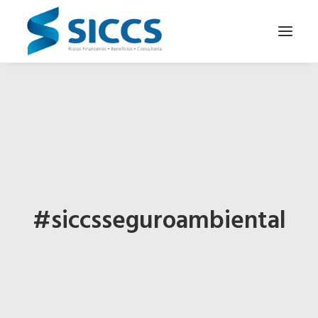
SOBRE NÓS
NOTÍCIAS
CONTATOS
PARA SEU NEGÓCIO
PARA VOCÊ
#siccsseguroambiental
PORTUGUÊS