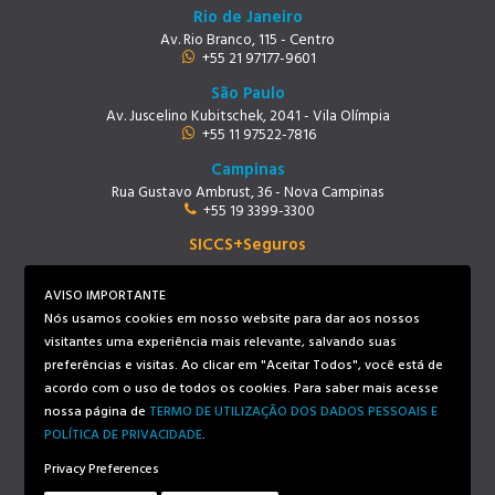
Rio de Janeiro
Av. Rio Branco, 115 - Centro
+55 21 97177-9601
São Paulo
Av. Juscelino Kubitschek, 2041 - Vila Olímpia
+55 11 97522-7816
Campinas
Rua Gustavo Ambrust, 36 - Nova Campinas
+55 19 3399-3300
SICCS+Seguros
Rio de Janeiro
Av. Rio Branco, 115 - Centro
AVISO IMPORTANTE
+55 21 97219-9678
Nós usamos cookies em nosso website para dar aos nossos
visitantes uma experiência mais relevante, salvando suas
preferências e visitas. Ao clicar em "Aceitar Todos", você está de
Siga-nos
acordo com o uso de todos os cookies. Para saber mais acesse
nossa página de
TERMO DE UTILIZAÇÃO DOS DADOS PESSOAIS E
POLÍTICA DE PRIVACIDADE
.
Privacy Preferences