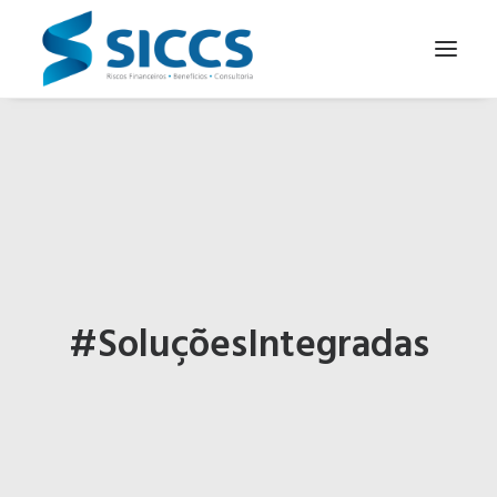
SOBRE NÓS
NOTÍCIAS
CONTATOS
PARA SEU NEGÓCIO
PARA VOCÊ
#SoluçõesIntegradas
PORTUGUÊS