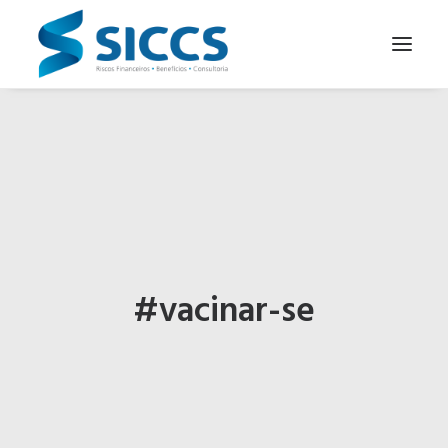
SOBRE NÓS
NOTÍCIAS
CONTATOS
PARA SEU NEGÓCIO
PARA VOCÊ
#vacinar-se
PORTUGUÊS