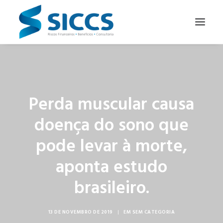
SOBRE NÓS
NOTÍCIAS
Perda muscular causa
CONTATOS
doença do sono que
PARA SEU NEGÓCIO
pode levar à morte,
PARA VOCÊ
aponta estudo
brasileiro.
PORTUGUÊS
13 DE NOVEMBRO DE 2019
|
EM
SEM CATEGORIA