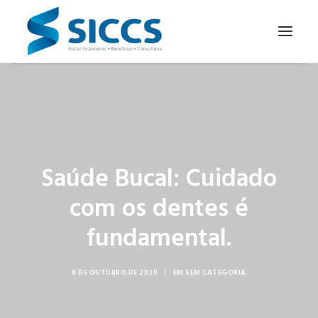
SOBRE NÓS
NOTÍCIAS
CONTATOS
Saúde Bucal: Cuidado
PARA SEU NEGÓCIO
com os dentes é
PARA VOCÊ
fundamental.
8 DE OUTUBRO DE 2020
|
EM
SEM CATEGORIA
PORTUGUÊS