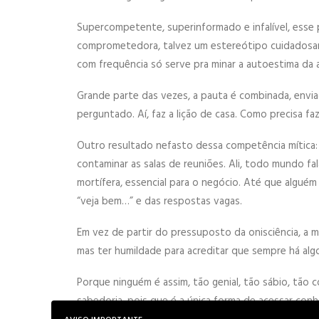
Supercompetente, superinformado e infalível, esse p
comprometedora, talvez um estereótipo cuidadosamen
com frequência só serve pra minar a autoestima da a
Grande parte das vezes, a pauta é combinada, envia
perguntado. Aí, faz a lição de casa. Como precisa 
Outro resultado nefasto dessa competência mítica:
contaminar as salas de reuniões. Ali, todo mundo fa
mortífera, essencial para o negócio. Até que algué
“veja bem…” e das respostas vagas.
Em vez de partir do pressuposto da onisciência, a 
mas ter humildade para acreditar que sempre há algo a
Porque ninguém é assim, tão genial, tão sábio, tão 
sabedoria, pois que é a única forma de acessar con