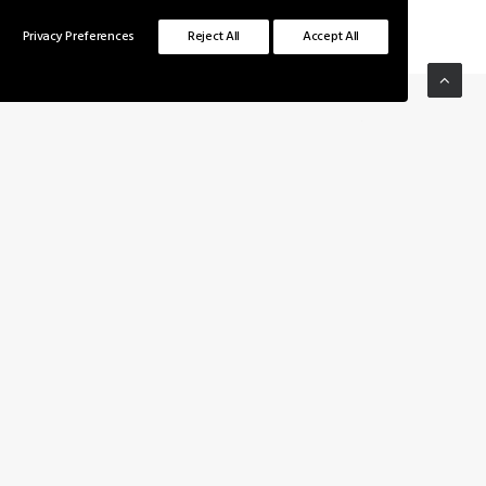
hora de escolher sua corretora de seguros.
Privacy Preferences
Reject All
Accept All
Bruxismo é mais comum do que você pensa.
Siga-nos
a