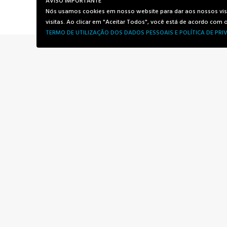
AVISO IMPORTANTE
Procure por pessoas assim, competentes, mas abert
Nós usamos cookies em nosso website para dar aos nossos visit
visitas. Ao clicar em "Aceitar Todos", você está de acordo com
TERMO DE UTILIZAÇÃO DOS DADOS PESSOAIS E POLÍTICA DE PRI
O home-office sobrevive sem aquele cafezinh