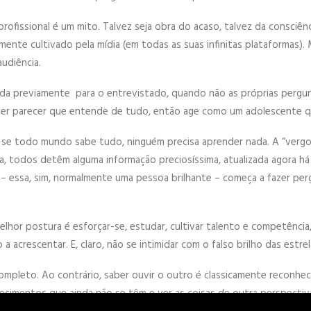
rofissional é um mito. Talvez seja obra do acaso, talvez da consciê
te cultivado pela mídia (em todas as suas infinitas plataformas). 
udiência.
da previamente para o entrevistado, quando não as próprias pergunt
fazer parecer que entende de tudo, então age como um adolescente q
 se todo mundo sabe tudo, ninguém precisa aprender nada. A “vergon
la, todos detêm alguma informação preciosíssima, atualizada agora há
m – essa, sim, normalmente uma pessoa brilhante – começa a fazer per
melhor postura é esforçar-se, estudar, cultivar talento e competênc
 acrescentar. E, claro, não se intimidar com o falso brilho das estrel
completo. Ao contrário, saber ouvir o outro é classicamente reconhe
hecimentos que ainda não se têm e ver as coisas de outra perspectiv