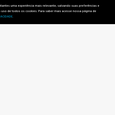
as, quando for decidir questões importantes da sua vida – como na 
antes uma experiência mais relevante, salvando suas preferências e
 o uso de todos os cookies. Para saber mais acesse nossa página de
VACIDADE
.
Mais Notícias
o?
Menu
Contatos
SOBRE NÓS
Rio de Janeiro
Av. Rio Branco, 115 - Centro
NOTÍCIAS
+55 21 97177-9601
CONTATOS
São Paulo
PARA SEU NEGÓCIO
Av. Juscelino Kubitschek, 2041 - Vil
Olímpia
PARA VOCÊ
+55 11 97522-7816
Campinas