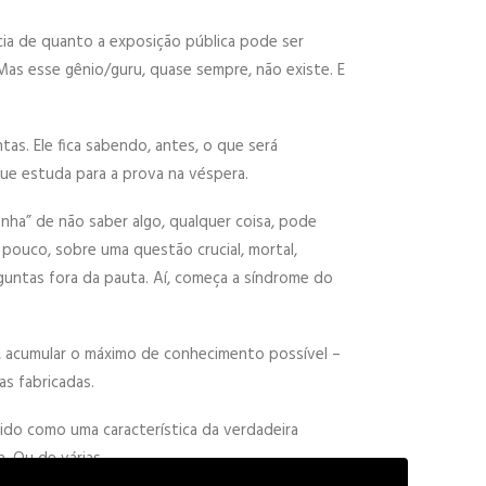
ncia de quanto a exposição pública pode ser
Mas esse gênio/guru, quase sempre, não existe. E
as. Ele fica sabendo, antes, o que será
ue estuda para a prova na véspera.
ha” de não saber algo, qualquer coisa, pode
 pouco, sobre uma questão crucial, mortal,
guntas fora da pauta. Aí, começa a síndrome do
ia, acumular o máximo de conhecimento possível –
as fabricadas.
cido como uma característica da verdadeira
a. Ou de várias…