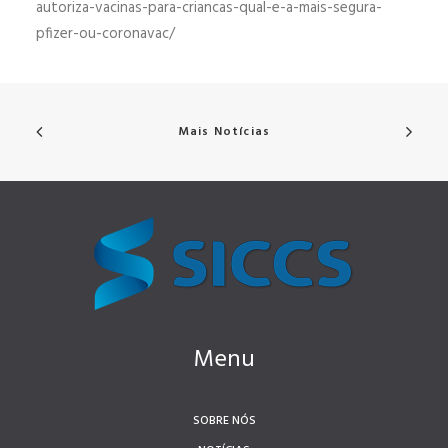
autoriza-vacinas-para-criancas-qual-e-a-mais-segura-
pfizer-ou-coronavac/
Mais Notícias
Menu
SOBRE NÓS