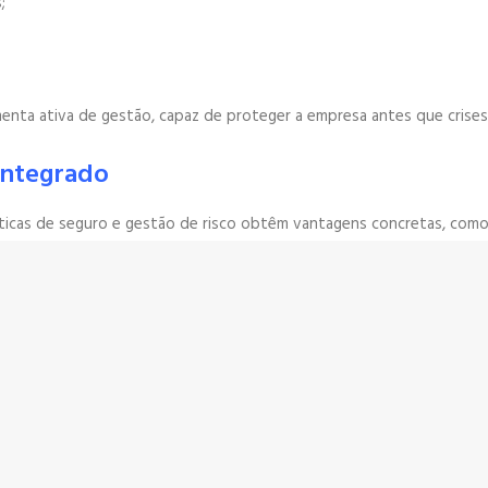
;
nta ativa de gestão, capaz de proteger a empresa antes que crises
 integrado
icas de seguro e gestão de risco obtêm vantagens concretas, como
atenção permanente. Antes de contratar seguros ou implementar pla