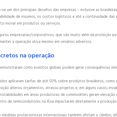
e um dos principais desafios das empresas – inclusive as brasileiras.
ibilidade de insumos, os custos logísticos e até a continuidade das
nto inovar em produtos ou serviços.
guros empresarias/corporativos, que vão muito além da proteção patr
 manter a operação ativa mesmo em cenários adversos.
oncretos na operação
demonstraram como eventos globais podem gerar consequências imedia
dos aplicaram tarifas de até 50% sobre produtos brasileiros, como 
ção alterou orçamentos, atrasou projetos e, em alguns casos, inviab
 instabilidades em áreas produtoras de commodities geram elevação d
nto de semicondutores na Ásia impactaram diretamente a produção de
 –
medidas protecionistas internacionais também afetam o câmbio, al