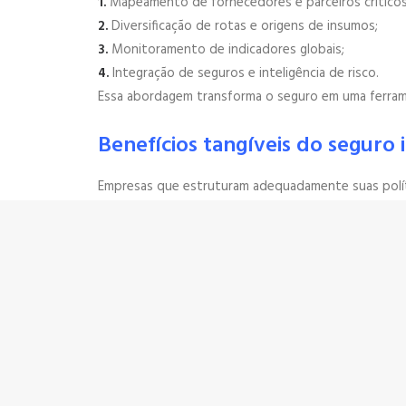
1.
Mapeamento de fornecedores e parceiros críticos
2.
Diversificação de rotas e origens de insumos;
3.
Monitoramento de indicadores globais;
4.
Integração de seguros e inteligência de risco.
Essa abordagem transforma o seguro em uma ferrame
Benefícios tangíveis do seguro
Empresas que estruturam adequadamente suas polít
1.
Redução de perdas financeiras;
2.
Continuidade operacional;
3.
Planejamento estratégico mais confiável;
4.
Vantagem competitiva.
Como agir
A complexidade das cadeias de suprimentos exige 
1.
Avaliar riscos específicos de cada operação;