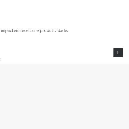
 impactem receitas e produtividade.
:
nos de mitigação, recomenda-se: