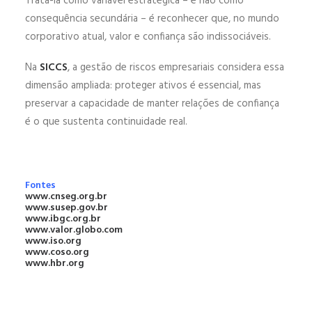
Tratá-la como variável estratégica – e não como
consequência secundária – é reconhecer que, no mundo
corporativo atual, valor e confiança são indissociáveis.
Na
SICCS
, a gestão de riscos empresariais considera essa
dimensão ampliada: proteger ativos é essencial, mas
preservar a capacidade de manter relações de confiança
é o que sustenta continuidade real.
Fontes
www.cnseg.org.br
www.susep.gov.br
www.ibgc.org.br
www.valor.globo.com
www.iso.org
www.coso.org
www.hbr.org