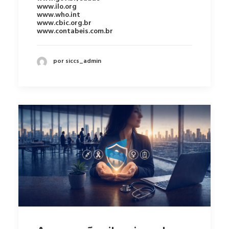
www.ilo.org
www.who.int
www.cbic.org.br
www.contabeis.com.br
por siccs_admin