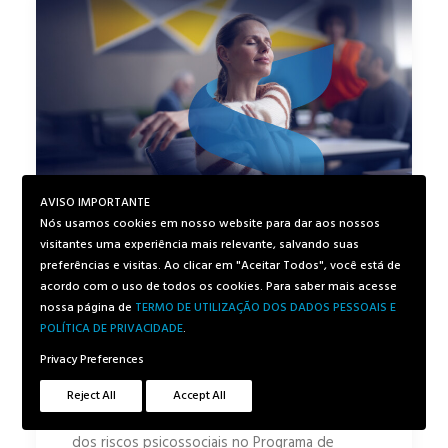
AVISO IMPORTANTE
Nós usamos cookies em nosso website para dar aos nossos
Saúde mental no trabalho:
visitantes uma experiência mais relevante, salvando suas
o impacto da NR-1
preferências e visitas. Ao clicar em "Aceitar Todos", você está de
acordo com o uso de todos os cookies. Para saber mais acesse
nossa página de
TERMO DE UTILIZAÇÃO DOS DADOS PESSOAIS E
A partir de 2026
, a Norma Regulamentadora
POLÍTICA DE PRIVACIDADE
.
nº 1 (NR-1), atualizada pela Portaria MTE nº
Privacy Preferences
1.449/2024, passará a exigir oficialmente que a
saúde mental seja incluída no centro das
Reject All
Accept All
relações de trabalho no Brasil. Com a inclusão
dos riscos psicossociais no Programa de