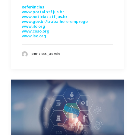
Referências
www.portal.stf.jus.br
www.noticias.stf.jus.br
www.gov.br/trabalho-e-emprego
www.ilo.org
www.coso.org
www.iso.org
por siccs_admin