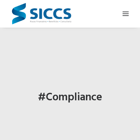
SOBRE NÓS
NOTÍCIAS
CONTATOS
PARA SEU NEGÓCIO
PARA VOCÊ
#Compliance
PORTUGUÊS