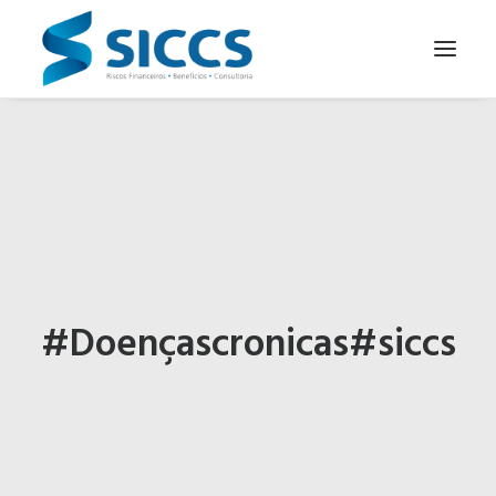
SOBRE NÓS
NOTÍCIAS
CONTATOS
PARA SEU NEGÓCIO
PARA VOCÊ
#Doençascronicas#siccs
PORTUGUÊS