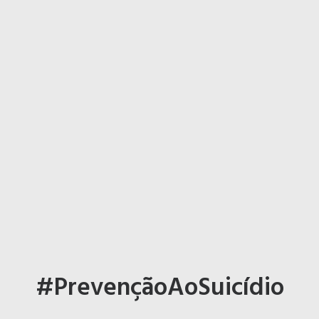
#PrevençãoAoSuicídio