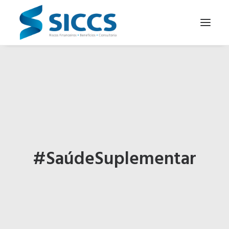
SOBRE NÓS
NOTÍCIAS
CONTATOS
PARA SEU NEGÓCIO
PARA VOCÊ
#SaúdeSuplementar
PORTUGUÊS