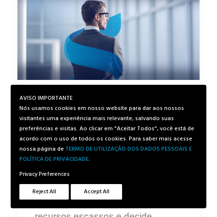
AVISO IMPORTANTE
Seguro precisa fazer parte
Nós usamos cookies em nosso website para dar aos nossos
do seu planejamento
visitantes uma experiência mais relevante, salvando suas
estratégico
preferências e visitas. Ao clicar em "Aceitar Todos", você está de
acordo com o uso de todos os cookies. Para saber mais acesse
nossa página de
TERMO DE UTILIZAÇÃO DOS DADOS PESSOAIS E
Planejamento estratégico é o
POLÍTICA DE PRIVACIDADE
.
processo pelo qual a empresa
Privacy Preferences
define sua direção de longo prazo,
Reject All
Accept All
faz escolhas estruturais, aloca
recursos escassos e decide