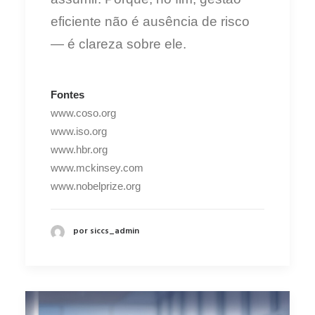
eficiente não é ausência de risco
— é clareza sobre ele.
Fontes
www.coso.org
www.iso.org
www.hbr.org
www.mckinsey.com
www.nobelprize.org
por siccs_admin