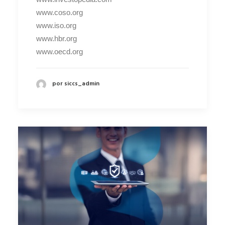
www.coso.org
www.iso.org
www.hbr.org
www.oecd.org
por siccs_admin