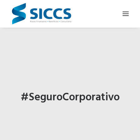
SOBRE NÓS
NOTÍCIAS
CONTATOS
PARA SEU NEGÓCIO
PARA VOCÊ
#SeguroCorporativo
PORTUGUÊS