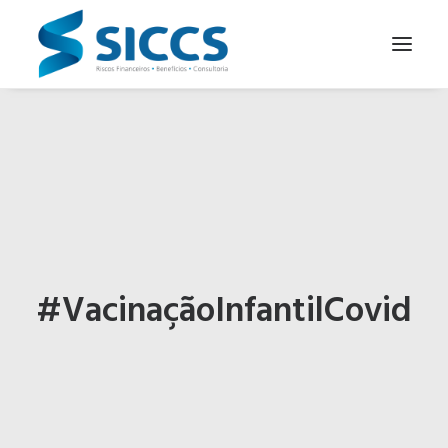
SOBRE NÓS
NOTÍCIAS
CONTATOS
PARA SEU NEGÓCIO
PARA VOCÊ
#VacinaçãoInfantilCovid
PORTUGUÊS