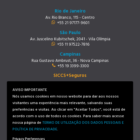
Rio de Janeiro
Av. Rio Branco, 115 - Centro
+55 21 97177-9601
São Paulo
Av. Juscelino Kubitschek, 2041 - Vila Olímpia
+55 11 97522-7816
Campinas
Rua Gustavo Ambrust, 36 - Nova Campinas
+55 19 3399-3300
SICCS+Seguros
Rio de Janeiro
Av. Rio Branco, 115 - Centro
AVISO IMPORTANTE
+55 21 97219-9678
Nós usamos cookies em nosso website para dar aos nossos
visitantes uma experiência mais relevante, salvando suas
preferências e visitas. Ao clicar em "Aceitar Todos", você está de
Siga-nos
acordo com o uso de todos os cookies. Para saber mais acesse
nossa página de
TERMO DE UTILIZAÇÃO DOS DADOS PESSOAIS E
POLÍTICA DE PRIVACIDADE
.
Privacy Preferences