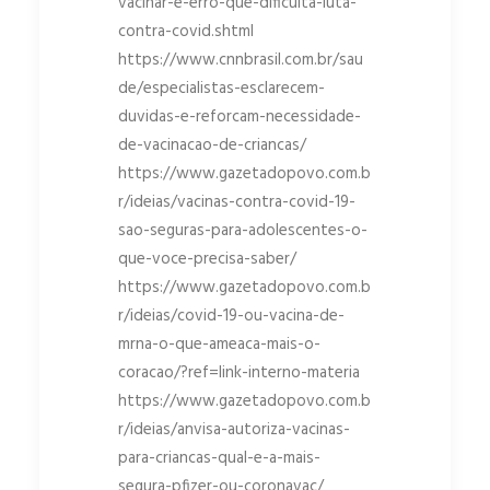
vacinar-e-erro-que-dificulta-luta-
contra-covid.shtml
https://www.cnnbrasil.com.br/sau
de/especialistas-esclarecem-
duvidas-e-reforcam-necessidade-
de-vacinacao-de-criancas/
https://www.gazetadopovo.com.b
r/ideias/vacinas-contra-covid-19-
sao-seguras-para-adolescentes-o-
que-voce-precisa-saber/
https://www.gazetadopovo.com.b
r/ideias/covid-19-ou-vacina-de-
mrna-o-que-ameaca-mais-o-
coracao/?ref=link-interno-materia
https://www.gazetadopovo.com.b
r/ideias/anvisa-autoriza-vacinas-
para-criancas-qual-e-a-mais-
segura-pfizer-ou-coronavac/