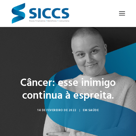
SOBRE NÓS
NOTÍCIAS
CONTATOS
PARA SEU NEGÓCIO
Câncer: esse inimigo
PARA VOCÊ
continua à espreita.
14 DE FEVEREIRO DE 2022
|
EM
SAÚDE
PORTUGUÊS