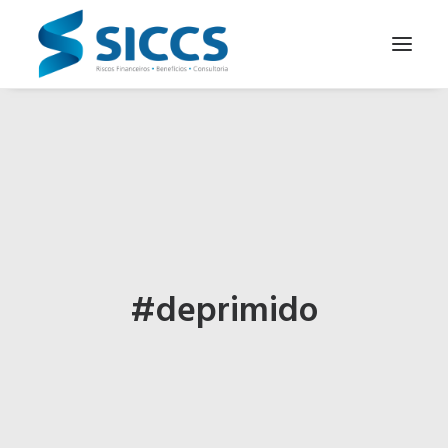
SOBRE NÓS
NOTÍCIAS
CONTATOS
PARA SEU NEGÓCIO
PARA VOCÊ
#deprimido
PORTUGUÊS