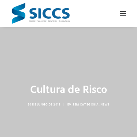
SOBRE NÓS
NOTÍCIAS
CONTATOS
PARA SEU NEGÓCIO
Cultura de Risco
PARA VOCÊ
20 DE JUNHO DE 2018
|
EM
SEM CATEGORIA
,
NEWS
PORTUGUÊS