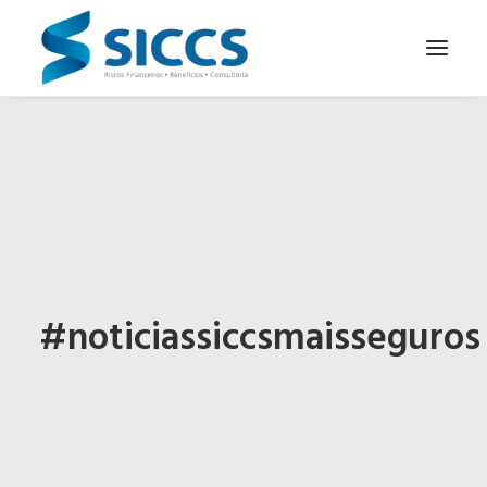
SOBRE NÓS
NOTÍCIAS
CONTATOS
PARA SEU NEGÓCIO
PARA VOCÊ
#noticiassiccsmaisseguros
PORTUGUÊS